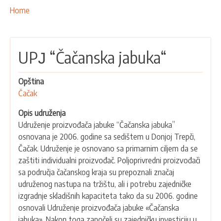
NAŠE AKTIVNOSTI
Breadcrumbs
You
Home
are
PROJEKTI
here:
LEADER PRISTUP I LAG
UPЈ “Čačanska jabuka“
EU INTEGRACIJA
RURALNI RAZVOJ
Opština
UMREŽAVANJE
Čačak
PARTNERI
Opis udruženja
Udruženje proizvođača jabuke “Čačanska jabuka”
KONTAKTI
osnovana je 2006. godine sa sedištem u Donjoj Trepči,
Čačak. Udruženje je osnovano sa primarnim ciljem da se
zaštiti individualni proizvođač. Poljoprivredni proizvođači
sa područja čačanskog kraja su prepoznali značaj
udruženog nastupa na tržištu, ali i potrebu zajedničke
izgradnje skladišnih kapaciteta tako da su 2006. godine
osnovali Udruženje proizvođača jabuke «Čačanska
jabuka». Nakon toga započeli su zajedničku investiciju u