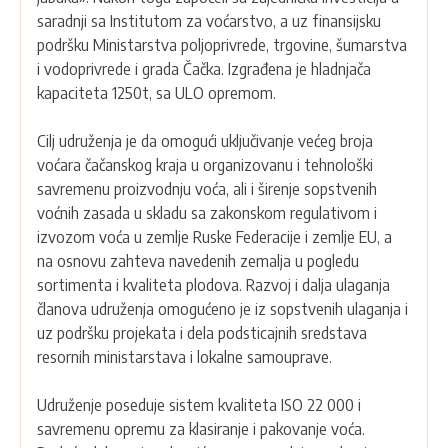
saradnji sa Institutom za voćarstvo, a uz finansijsku
podršku Ministarstva poljoprivrede, trgovine, šumarstva
i vodoprivrede i grada Čačka. Izgrađena je hladnjača
kapaciteta 1250t, sa ULO opremom.
Cilj udruženja je da omogući uključivanje većeg broja
voćara čačanskog kraja u organizovanu i tehnološki
savremenu proizvodnju voća, ali i širenje sopstvenih
voćnih zasada u skladu sa zakonskom regulativom i
izvozom voća u zemlje Ruske Federacije i zemlje EU, a
na osnovu zahteva navedenih zemalja u pogledu
sortimenta i kvaliteta plodova. Razvoj i dalja ulaganja
članova udruženja omogućeno je iz sopstvenih ulaganja i
uz podršku projekata i dela podsticajnih sredstava
resornih ministarstava i lokalne samouprave.
Udruženje poseduje sistem kvaliteta ISO 22 000 i
savremenu opremu za klasiranje i pakovanje voća.