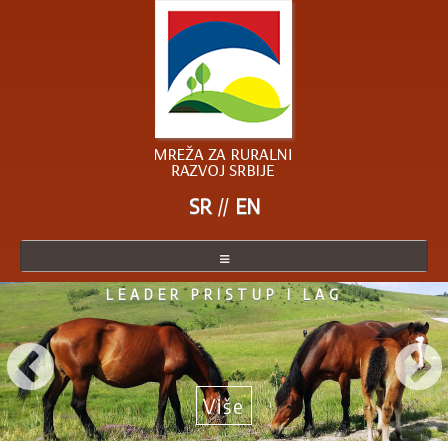
SR
EN
LEADER PRISTUP I LAG
O MREŽI
ČLANICE MREŽE
POSTANITE ČLANICA
Više
AKTUELNO