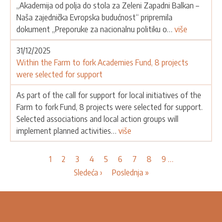
„Akademija od polja do stola za Zeleni Zapadni Balkan –
Naša zajednička Evropska budućnost“ pripremila
dokument „Preporuke za nacionalnu politiku o…
više
31/12/2025
Within the Farm to fork Academies Fund, 8 projects
were selected for support
As part of the call for support for local initiatives of the
Farm to fork Fund, 8 projects were selected for support.
Selected associations and local action groups will
implement planned activities…
više
Pagination
Current
1
Page
2
Page
3
Page
4
Page
5
Page
6
Page
7
Page
8
Page
9
…
page
Next
Sledeća ›
Last
Poslednja »
page
page