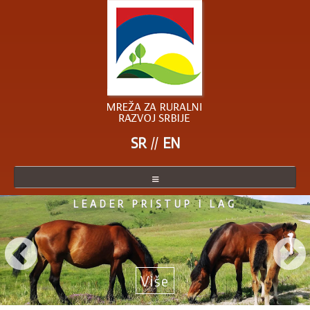
SR
EN
LEADER PRISTUP I LAG
O MREŽI
ČLANICE MREŽE
POSTANITE ČLANICA
Više
AKTUELNO