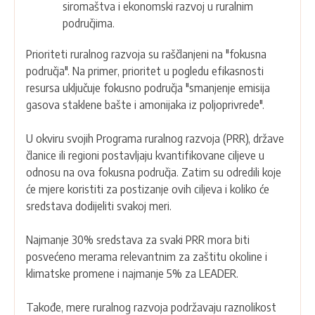
siromaštva i ekonomski razvoj u ruralnim
područjima.
Prioriteti ruralnog razvoja su raščlanjeni na "fokusna
područja". Na primer, prioritet u pogledu efikasnosti
resursa uključuje fokusno područja "smanjenje emisija
gasova staklene bašte i amonijaka iz poljoprivrede".
U okviru svojih Programa ruralnog razvoja (PRR), države
članice ili regioni postavljaju kvantifikovane ciljeve u
odnosu na ova fokusna područja. Zatim su odredili koje
će mjere koristiti za postizanje ovih ciljeva i koliko će
sredstava dodijeliti svakoj meri.
Najmanje 30% sredstava za svaki PRR mora biti
posvećeno merama relevantnim za zaštitu okoline i
klimatske promene i najmanje 5% za LEADER.
Takođe, mere ruralnog razvoja podržavaju raznolikost