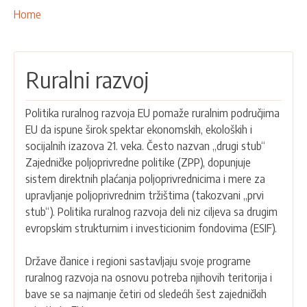
NAŠE AKTIVNOSTI
Breadcrumbs
You
Home
are
PROJEKTI
here:
LEADER PRISTUP I LAG
Ruralni razvoj
EU INTEGRACIJA
RURALNI RAZVOJ
Politika ruralnog razvoja EU pomaže ruralnim područjima
UMREŽAVANJE
EU da ispune širok spektar ekonomskih, ekoloških i
socijalnih izazova 21. veka. Često nazvan „drugi stub“
PARTNERI
Zajedničke poljoprivredne politike (ZPP), dopunjuje
sistem direktnih plaćanja poljoprivrednicima i mere za
KONTAKTI
upravljanje poljoprivrednim tržištima (takozvani „prvi
stub“). Politika ruralnog razvoja deli niz ciljeva sa drugim
evropskim strukturnim i investicionim fondovima (ESIF).
Države članice i regioni sastavljaju svoje programe
ruralnog razvoja na osnovu potreba njihovih teritorija i
bave se sa najmanje četiri od sledećih šest zajedničkih