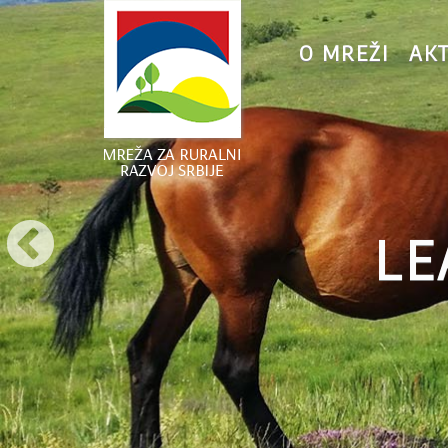
O MREŽI
AK
LE