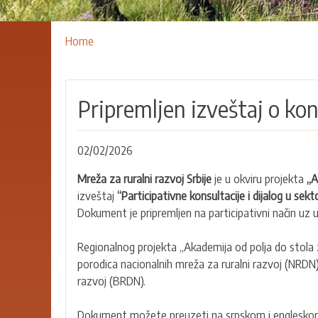
Breadcrumbs
You
Home
are
here:
Pripremljen izveštaj o ko
02/02/2026
Mreža za ruralni razvoj Srbije
je u okviru projekta
„A
izveštaj
“Participativne konsultacije i dijalog u sekt
Dokument je pripremljen na participativni način uz u
Regionalnog projekta „Akademija od polja do stola z
porodica nacionalnih mreža za ruralni razvoj (NRDN)
razvoj (BRDN).
Dokument možete preuzeti na srpskom i engleskom