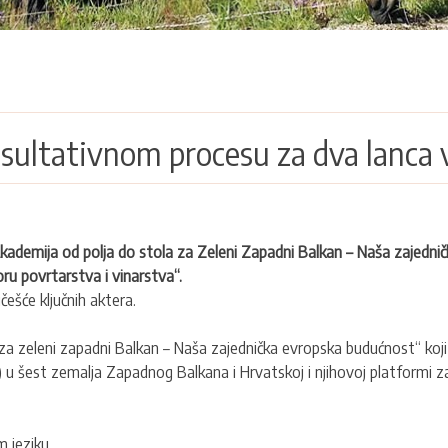
nsultativnom procesu za dva lanca 
kademija od polja do stola za Zeleni Zapadni Balkan – Naša zajedni
oru povrtarstva i vinarstva“.
češće ključnih aktera.
a zeleni zapadni Balkan – Naša zajednička evropska budućnost“ koji f
 u šest zemalja Zapadnog Balkana i Hrvatskoj i njihovoj platformi z
 jeziku.