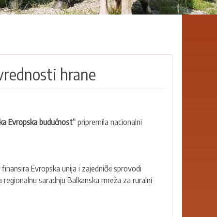
vrednosti hrane
čka Evropska budućnost“
pripremila nacionalni
inansira Evropska unija i zajednički sprovodi
a regionalnu saradnju Balkanska mreža za ruralni