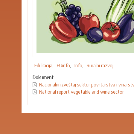
Edukacija
EUinfo
Info
Ruralni razvoj
Dokument
Nacionalni izveštaj sektor povrtarstva i vinarst
National report vegetable and wine sector