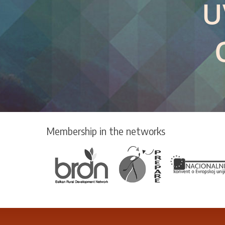
U
–
Bez
granica
Membership in the networks