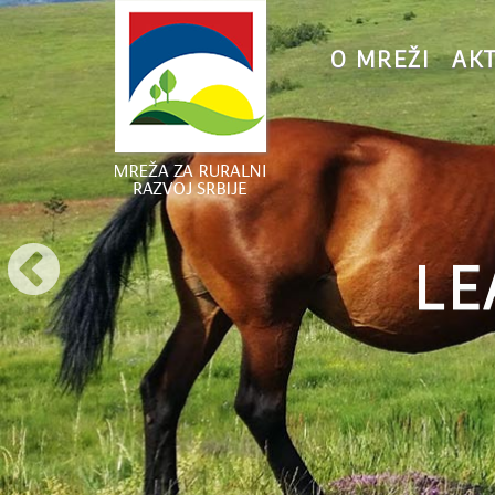
O MREŽI
AK
LE