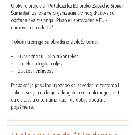
U okviru projekta
“Putokazi ka EU preko Zapadne Srbije i
dva
Šumadije”
za lokalne organizacije civilnog društva su
treninga
održana dva treninga „Pisanje i sprovođenje EU -
za
narativnih projekata“.
lokalna
udruženja
Tokom treninga su obrađene sledeće teme:
o
pripremi
• EU vrednosti i lokalni kontekst;
projektnih
• Projektna logika i ciljevi;
predloga
• Budžet i vidljivost.
Predavač je prisutne upoznao sa navedenim temama i
tokom sesija i na kraju radnog dela su imali mogućnosti
da diskutuju o temama, kao i da dobiju dodatna
pojašnjenja.