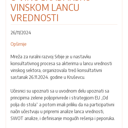
VINSKOM LANCU
VREDNOSTI
26/11/2024
Opširnije
o
ODRŽAN
Mreža za ruralni razvoj Srbije je u nastavku
TREĆI
konsultativnog procesa sa akterima u lancu vrednosti
KONSULTATIVNI
vinskog sektora, organizovala treći konsultativni
SASTANAK
sastanak 26.11.2024. godine u Kruševcu.
SA
AKTERIMA
Učesnici su upoznati sa u uvodnom delu upoznati sa
U
principima zelene poljoprivrede i strategijom EU „Od
VINOGRADARSKO-
polja do stola“ a potom imali priliku da na participativni
VINSKOM
način učestvuju u pripremi analize lanca vrednosti,
LANCU
SWOT analize, i definisanje mogućih rešenja i peporuka.
VREDNOSTI