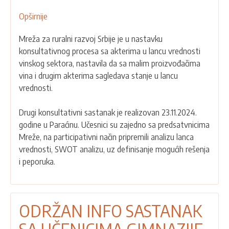
Opširnije
o
ODRŽAN
Mreža za ruralni razvoj Srbije je u nastavku
DRUGI
konsultativnog procesa sa akterima u lancu vrednosti
KONSULTATIVNI
vinskog sektora, nastavila da sa malim proizvođačima
SASTANAK
vina i drugim akterima sagledava stanje u lancu
SA
vrednosti.
AKTERIMA
U
Drugi konsultativni sastanak je realizovan 23.11.2024.
VINOGRADARSKO-
godine u Paraćinu. Učesnici su zajedno sa predsatvnicima
VINSKOM
Mreže, na participativni način pripremili analizu lanca
LANCU
vrednosti, SWOT analizu, uz definisanje mogućih rešenja
VREDNOSTI
i peporuka.
ODRŽAN INFO SASTANAK