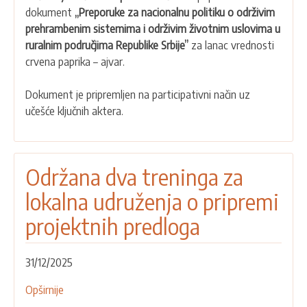
dokument
„Preporuke za nacionalnu politiku o održivim
lanca
prehrambenim sistemima i održivim životnim uslovima u
vrednosti
ruralnim područjima Republike Srbije”
za lanac vrednosti
paprika-
crvena paprika – ajvar.
ajvar
Dokument je pripremljen na participativni način uz
učešće ključnih aktera.
Održana dva treninga za
lokalna udruženja o pripremi
projektnih predloga
31/12/2025
Opširnije
o
Održana