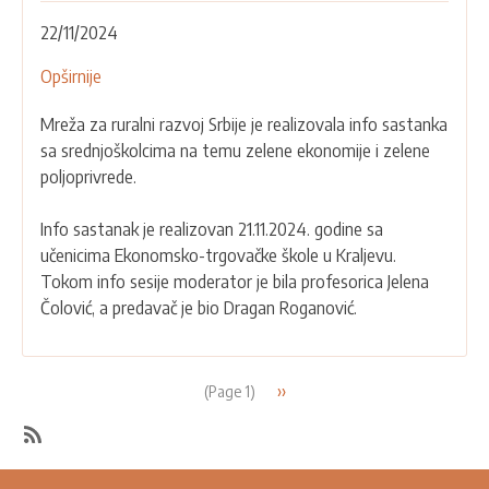
22/11/2024
Opširnije
o
ODRŽAN
Mreža za ruralni razvoj Srbije je realizovala info sastanka
INFO
sa srednjoškolcima na temu zelene ekonomije i zelene
SASTANAK
poljoprivrede.
SA
UČENICIMA
Info sastanak je realizovan 21.11.2024. godine sa
EKONOMSKO-
učenicima Ekonomsko-trgovačke škole u Kraljevu.
TRGOVAČKE
Tokom info sesije moderator je bila profesorica Jelena
ŠKOLE
Čolović, a predavač je bio Dragan Roganović.
U
KRALJEVU
Pagination
Next
››
(Page 1)
page
SubscribeSubscribe