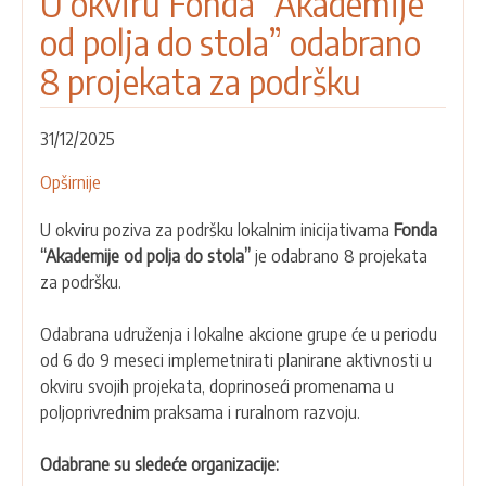
U okviru Fonda “Akademije
od polja do stola” odabrano
8 projekata za podršku
31/12/2025
Opširnije
o
U
U okviru poziva za podršku lokalnim inicijativama
Fonda
okviru
“Akademije od polja do stola”
je odabrano 8 projekata
Fonda
za podršku.
“Akademije
od
Odabrana udruženja i lokalne akcione grupe će u periodu
polja
od 6 do 9 meseci implemetnirati planirane aktivnosti u
do
okviru svojih projekata, doprinoseći promenama u
stola”
poljoprivrednim praksama i ruralnom razvoju.
odabrano
8
Odabrane su sledeće organizacije:
projekata