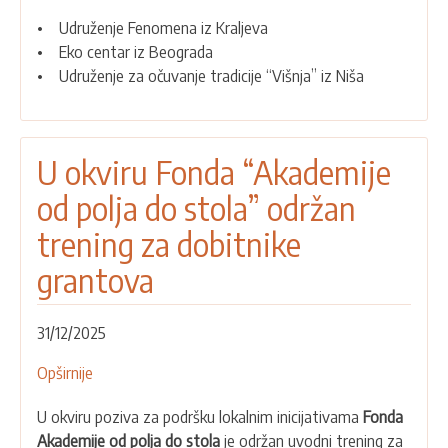
za
• Udruženje Fenomena iz Kraljeva
podršku
• Eko centar iz Beograda
• Udruženje za očuvanje tradicije “Višnja” iz Niša
U okviru Fonda “Akademije
od polja do stola” održan
trening za dobitnike
grantova
31/12/2025
Opširnije
o
U
U okviru poziva za podršku lokalnim inicijativama
Fonda
okviru
Akademije od polja do stola
je održan uvodni trening za
Fonda