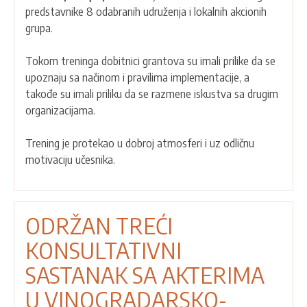
predstavnike 8 odabranih udruženja i lokalnih akcionih
“Akademije
grupa.
od
polja
Tokom treninga dobitnici grantova su imali prilike da se
do
upoznaju sa načinom i pravilima implementacije, a
stola”
takođe su imali priliku da se razmene iskustva sa drugim
održan
organizacijama.
trening
za
Trening je protekao u dobroj atmosferi i uz odličnu
dobitnike
motivaciju učesnika.
grantova
ODRŽAN TREĆI
KONSULTATIVNI
SASTANAK SA AKTERIMA
U VINOGRADARSKO-