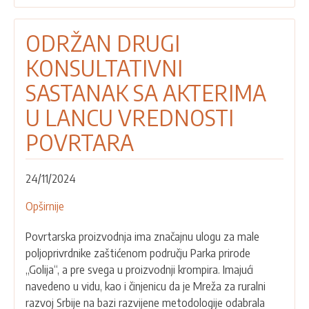
ODRŽAN DRUGI
KONSULTATIVNI
SASTANAK SA AKTERIMA
U LANCU VREDNOSTI
POVRTARA
24/11/2024
Opširnije
o
ODRŽAN
Povrtarska proizvodnja ima značajnu ulogu za male
DRUGI
poljoprivrdnike zaštićenom području Parka prirode
KONSULTATIVNI
„Golija“, a pre svega u proizvodnji krompira. Imajući
SASTANAK
navedeno u vidu, kao i činjenicu da je Mreža za ruralni
SA
razvoj Srbije na bazi razvijene metodologije odabrala
AKTERIMA