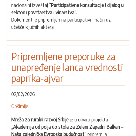
nacionalni izveštaj
“Participativne konsultacije i dijalog u
procesu
sektoru povrtarstva i vinarstva“.
za
Dokument je pripremljen na participativni način uz
dva
učešće ključnih aktera.
lanca
vrednosti
hrane
Pripremljene preporuke za
unapređenje lanca vrednosti
paprika-ajvar
02/02/2026
Opširnije
o
Pripremljene
Mreža za ruralni razvoj Srbije
je u okviru projekta
preporuke
„Akademija od polja do stola za Zeleni Zapadni Balkan –
za
Naša zajednička Evropska budućnost“
pripremila
unapređenje