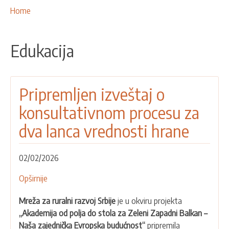
NAŠE AKTIVNOSTI
Breadcrumbs
You
Home
are
PROJEKTI
here:
LEADER PRISTUP I LAG
Edukacija
EU INTEGRACIJA
RURALNI RAZVOJ
Pripremljen izveštaj o
UMREŽAVANJE
konsultativnom procesu za
PARTNERI
dva lanca vrednosti hrane
KONTAKTI
02/02/2026
Opširnije
o
Pripremljen
Mreža za ruralni razvoj Srbije
je u okviru projekta
izveštaj
„Akademija od polja do stola za Zeleni Zapadni Balkan –
o
Naša zajednička Evropska budućnost“
pripremila
konsultativnom