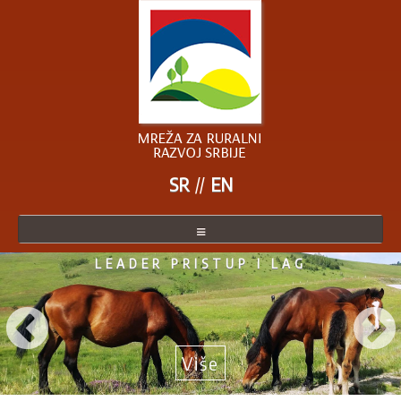
SR
EN
 LAG
AKTUELNO IZ RURALNE
O MREŽI
SRBIJE
ČLANICE MREŽE
POSTANITE ČLANICA
Više
AKTUELNO