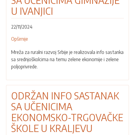
SA UČENICIMA GIMNAZIJE
U IVANJICI
22/11/2024
Opširnije
o
ODRŽAN
Mreža za ruralni razvoj Srbije je realizovala info sastanka
INFO
sa srednjoškolcima na temu zelene ekonomije i zelene
SASTANAK
poljoprivrede.
SA
UČENICIMA
GIMNAZIJE
U
ODRŽAN INFO SASTANAK
IVANJICI
SA UČENICIMA
EKONOMSKO-TRGOVAČKE
ŠKOLE U KRALJEVU