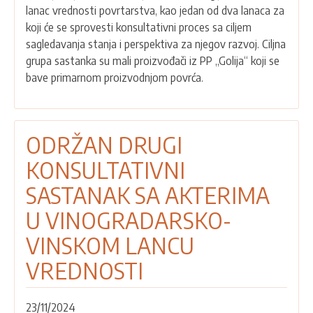
lanac vrednosti povrtarstva, kao jedan od dva lanaca za
U
koji će se sprovesti konsultativni proces sa ciljem
LANCU
sagledavanja stanja i perspektiva za njegov razvoj. Ciljna
VREDNOSTI
grupa sastanka su mali proizvođači iz PP „Golija“ koji se
POVRTARA
bave primarnom proizvodnjom povrća.
ODRŽAN DRUGI
KONSULTATIVNI
SASTANAK SA AKTERIMA
U VINOGRADARSKO-
VINSKOM LANCU
VREDNOSTI
23/11/2024